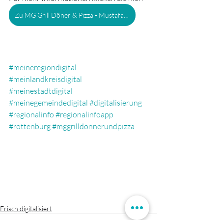
Zu MG Grill Döner & Pizza - Mustafa Wardi
#meineregiondigital
#meinlandkreisdigital
#meinestadtdigital
#meinegemeindedigital
#digitalisierung
#regionalinfo
#regionalinfoapp
#rottenburg
#mggrilldönnerundpizza
Frisch digitalisiert