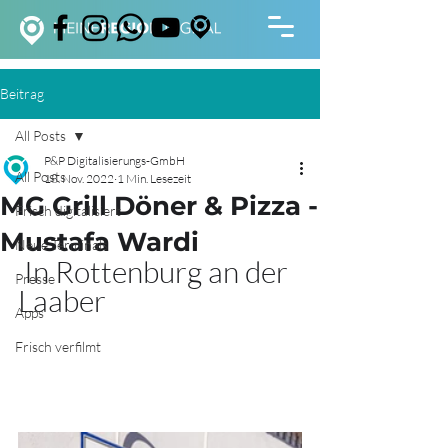
Beitrag
All Posts
P&P Digitalisierungs-GmbH
All Posts
18. Nov. 2022
1 Min. Lesezeit
MG Grill Döner & Pizza -
Frisch digitalisiert
Mustafa Wardi
Neue Terminals
 In Rottenburg an der 
Presse
Laaber
Apps
Frisch verfilmt