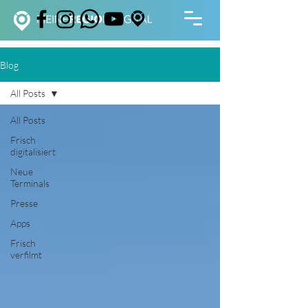
Blog
All Posts
All Posts
Frisch
digitalisiert
Neue
Terminals
Presse
Apps
Frisch
verfilmt