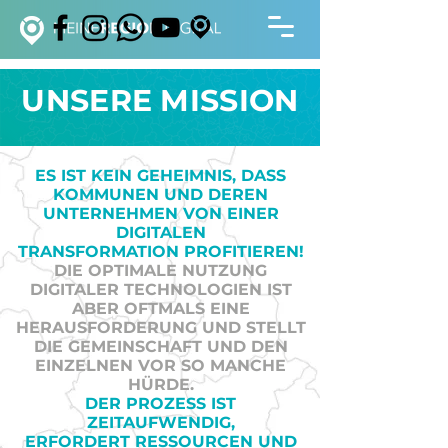
UNSERE MISSION
ES IST KEIN GEHEIMNIS, DASS
KOMMUNEN UND
DEREN
UNTERNEHMEN VON
EINER
DIGITALEN
TRANSFORMATION
PROFITIEREN!
DIE OPTIMALE NUTZUNG
DIGITALER TECHNOLOGIEN IST
ABER OFTMALS EINE
HERAUSFORDERUNG UND STELLT
DIE GEMEINSCHAFT UND DEN
EINZELNEN VOR SO MANCHE
HÜRDE.
DER PROZESS IST
ZEITAUFWENDIG,
ERFORDERT
RESSOURCEN UND