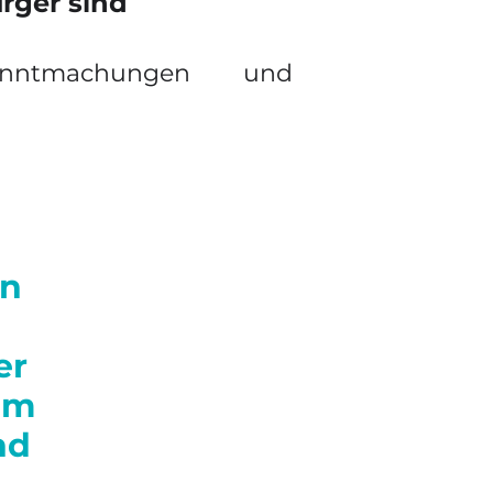
ürger sind
nntmachungen und
en
er
im
nd