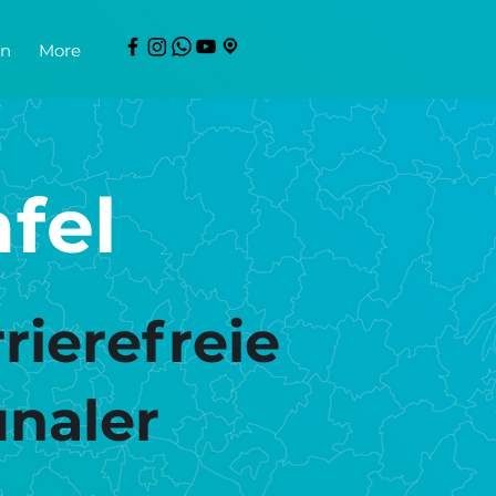
en
More
fel
rierefreie
naler