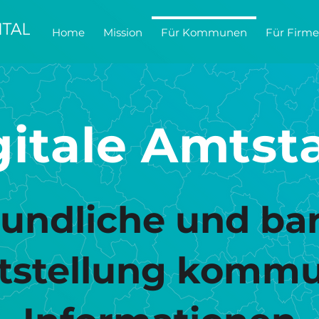
Home
Mission
Für Kommunen
Für Firm
gitale Amtsta
undliche und bar
itstellung kommu