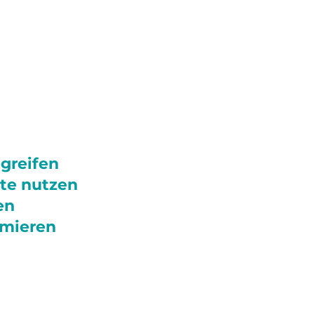
greifen
te nutzen
en
rmieren