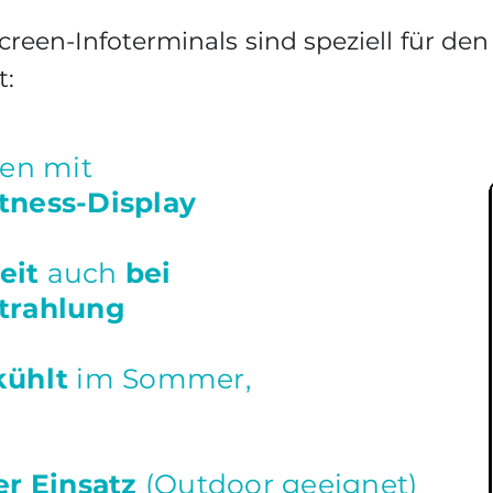
reen-Infoterminals sind speziell für de
t:
len mit
tness-Display
eit
auch
bei
trahlung
kühlt
im Sommer,
er Einsatz
(Outdoor geeignet)