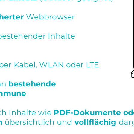
herter
Webbrowser
bestehender Inhalte
per Kabel, WLAN oder LTE
an
bestehende
ommune
h Inhalte wie
PDF-Dokumente od
n
übersichtlich und
vollflächig
darg