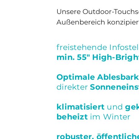
​Unsere Outdoor-Touchsc
Außenbereich konzipier
freistehende Infoste
min. 55"
High-Brigh
Optimale Ablesbark
direkter
Sonneneins
klimatisiert
und
ge
beheizt
im Winter
robuster, öffentlich