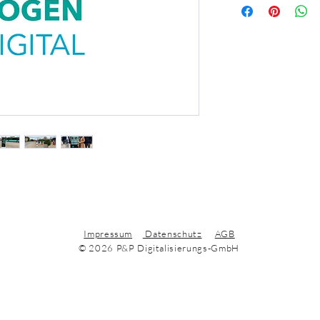
c825b399bc
Erhalten Sie ab sofor
Informationen, Service
und Infoterminal – kos
Impressum
Datenschutz
AGB
© 2026 P&P Digitalisierungs-GmbH