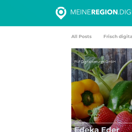
All Posts
Frisch digita
P&P Digitalisierungs-GmbH
Edeka Eder