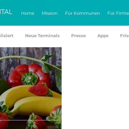
Home
Mission
Für Kommunen
Für Firm
lisiert
Neue Terminals
Presse
Apps
Fris