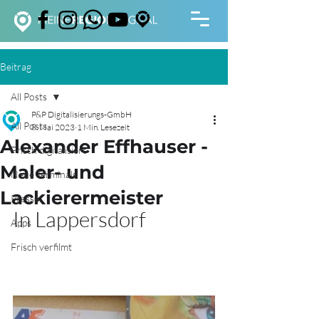
Beitrag
All Posts
P&P Digitalisierungs-GmbH
All Posts
8. Mai 2023
1 Min. Lesezeit
Alexander Effhauser -
Frisch digitalisiert
Maler- und
Neue Terminals
Lackierermeister
Presse
In Lappersdorf
Apps
Frisch verfilmt