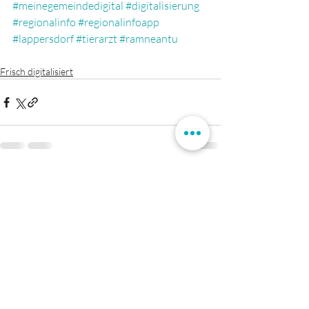
#meinegemeindedigital
#digitalisierung
#regionalinfo
#regionalinfoapp
#lappersdorf
#tierarzt
#ramneantu
Frisch digitalisiert
Aktuelle Beiträge
Alle ansehen