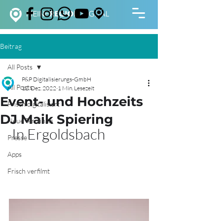
Beitrag
All Posts
P&P Digitalisierungs-GmbH
All Posts
12. Dez. 2022
1 Min. Lesezeit
Event- und Hochzeits
Frisch digitalisiert
DJ Maik Spiering
Neue Terminals
 In Ergoldsbach
Presse
Apps
Frisch verfilmt