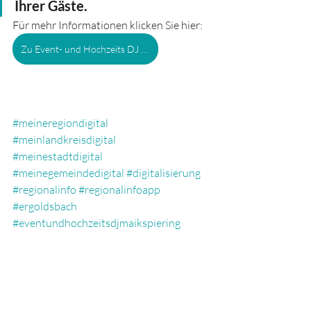
Ihrer Gäste.
Für mehr Informationen klicken Sie hier:
Zu Event- und Hochzeits DJ Maik Spiering
#meineregiondigital
#meinlandkreisdigital
#meinestadtdigital
#meinegemeindedigital
#digitalisierung
#regionalinfo
#regionalinfoapp
#ergoldsbach
#eventundhochzeitsdjmaikspiering