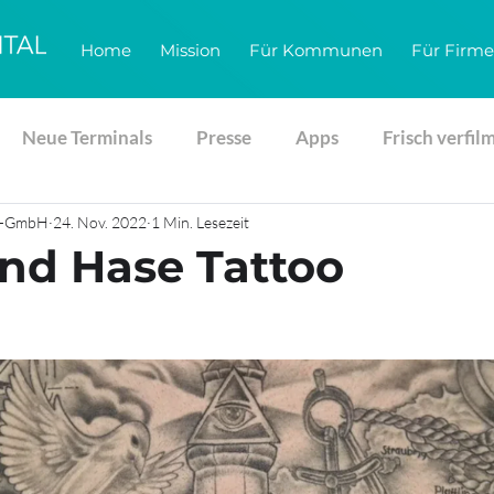
Home
Mission
Für Kommunen
Für Firm
Neue Terminals
Presse
Apps
Frisch verfil
gs-GmbH
24. Nov. 2022
1 Min. Lesezeit
nd Hase Tattoo
d