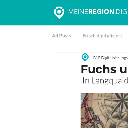
All Posts
Frisch digitalisiert
P&P Digitalisierun
Fuchs u
 In Langquai