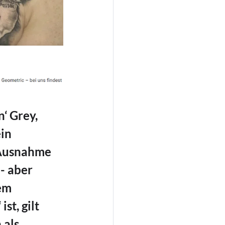
‘ Grey, 
in 
 Ausnahme 
- aber 
em 
t, gilt 
als 