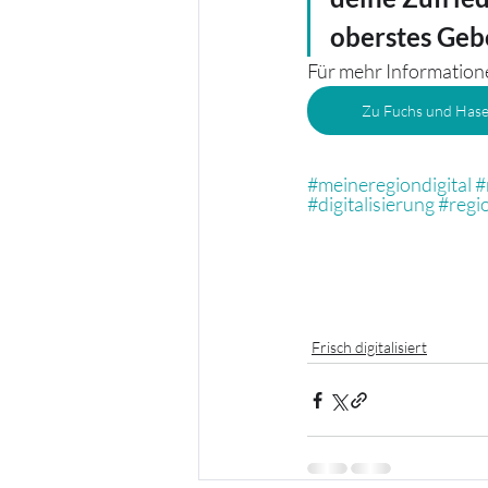
oberstes Geb
Für mehr Informationen
Zu Fuchs und Hase
#meineregiondigital
#
#digitalisierung
#regi
Frisch digitalisiert