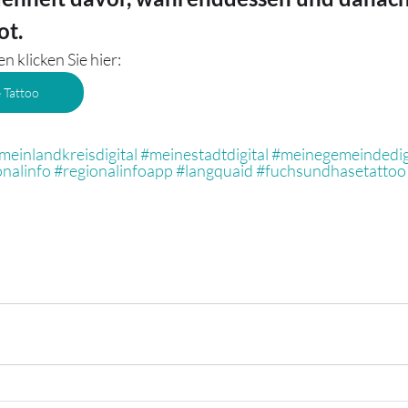
ot.
 klicken Sie hier:
 Tattoo
meinlandkreisdigital
#meinestadtdigital
#meinegemeindedig
onalinfo
#regionalinfoapp
#langquaid
#fuchsundhasetattoo