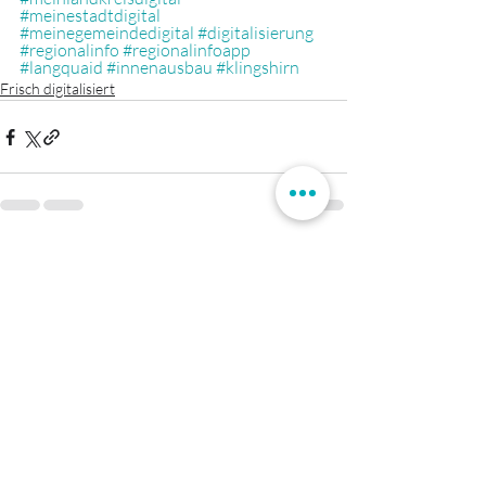
#meinestadtdigital
#meinegemeindedigital
#digitalisierung
#regionalinfo
#regionalinfoapp
#langquaid
#innenausbau
#klingshirn
Frisch digitalisiert
Aktuelle Beiträge
Alle ansehen