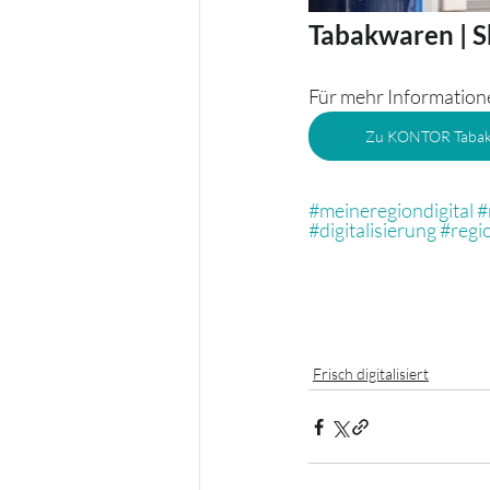
Tabakwaren | Sh
Für mehr Informationen
Zu KONTOR Taba
#meineregiondigital
#
#digitalisierung
#regi
Frisch digitalisiert