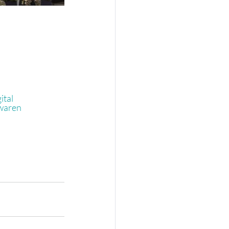
ital
waren