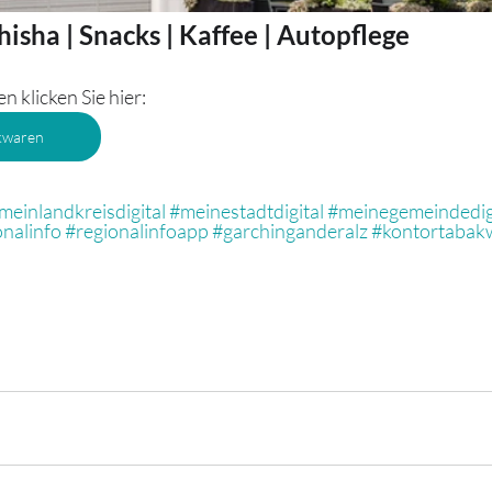
isha | Snacks | Kaffee | Autopflege
 klicken Sie hier:
kwaren
meinlandkreisdigital
#meinestadtdigital
#meinegemeindedig
onalinfo
#regionalinfoapp
#garchinganderalz
#kontortabak