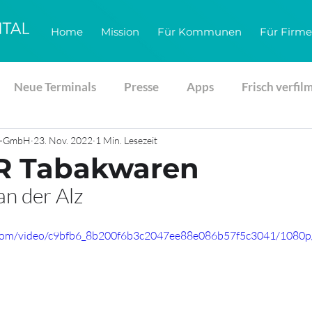
Home
Mission
Für Kommunen
Für Firm
Neue Terminals
Presse
Apps
Frisch verfil
gs-GmbH
23. Nov. 2022
1 Min. Lesezeit
 Tabakwaren
an der Alz
ic.com/video/c9bfb6_8b200f6b3c2047ee88e086b57f5c3041/1080p