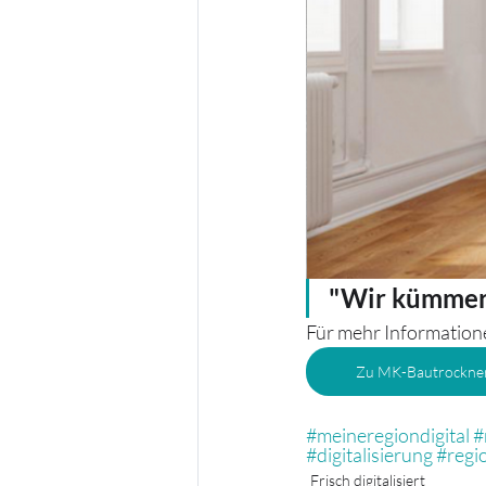
"Wir kümmer
Für mehr Informationen
Zu MK-Bautrockner
#meineregiondigital
#
#digitalisierung
#regi
Frisch digitalisiert