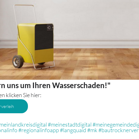
n uns um Ihren Wasserschaden!"
 klicken Sie hier:
verleih
meinlandkreisdigital
#meinestadtdigital
#meinegemeindedig
onalinfo
#regionalinfoapp
#langquaid
#mk
#bautrocknerver