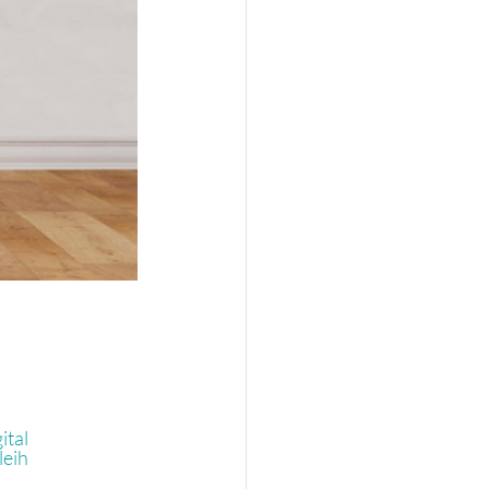
ital
leih