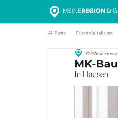
All Posts
Frisch digitalisiert
P&P Digitalisierun
MK-Baut
In Hausen