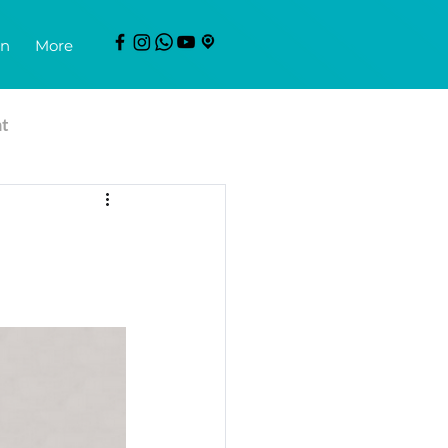
en
More
mt