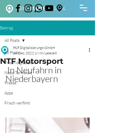
Beitrag
All Posts
P&P Digitalisierungs-GmbH
All Posts
14. Dez. 2022
1 Min. Lesezeit
NTF Motorsport
Frisch digitalisiert
 In Neufahrn in 
Neue Terminals
Niederbayern
Presse
Apps
Frisch verfilmt