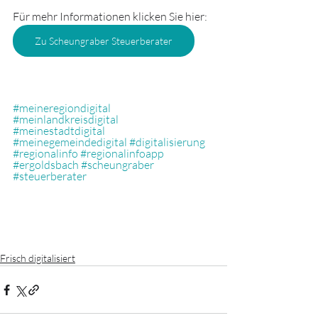
Für mehr Informationen klicken Sie hier:
Zu Scheungraber Steuerberater
#meineregiondigital
#meinlandkreisdigital
#meinestadtdigital
#meinegemeindedigital
#digitalisierung
#regionalinfo
#regionalinfoapp
#ergoldsbach
#scheungraber
#steuerberater
Frisch digitalisiert