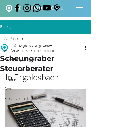
Beitrag
All Posts
P&P Digitalisierungs-GmbH
All Posts
22. Feb. 2023
1 Min. Lesezeit
Scheungraber
Frisch digitalisiert
Steuerberater
Neue Terminals
In Ergoldsbach
Presse
Apps
Frisch verfilmt