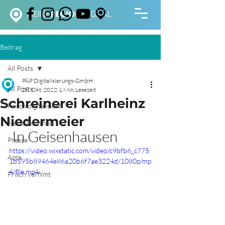
Beitrag
All Posts
P&P Digitalisierungs-GmbH
All Posts
28. Okt. 2022
1 Min. Lesezeit
Schreinerei Karlheinz
Frisch digitalisiert
Niedermeier
Neue Terminals
 In Geisenhausen
Presse
https://video.wixstatic.com/video/c9bfb6_c775
Apps
1b595b89464e86a20b6f7ae3224d/1080p/mp
4/file.mp4
Frisch verfilmt