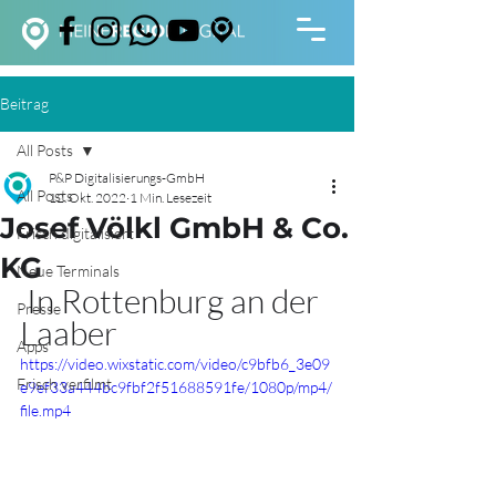
Beitrag
All Posts
P&P Digitalisierungs-GmbH
All Posts
12. Okt. 2022
1 Min. Lesezeit
Josef Völkl GmbH & Co.
Frisch digitalisiert
KG
Neue Terminals
 In Rottenburg an der 
Presse
Laaber
Apps
https://video.wixstatic.com/video/c9bfb6_3e09
Frisch verfilmt
e9ef33a444bc9fbf2f51688591fe/1080p/mp4/
file.mp4