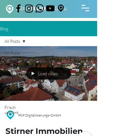
Blog
All Posts
All Posts
Frisch
digitalisiert
Load video
Neue
Terminals
Presse
Apps
Frisch
verfilmt
P&P Digitalisierungs-GmbH
Stirner Immobilien