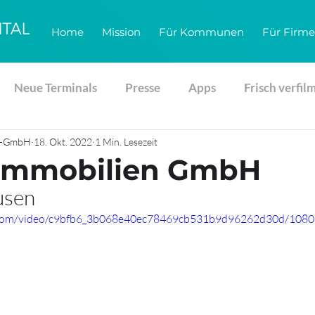
Home
Mission
Für Kommunen
Für Firm
Neue Terminals
Presse
Apps
Frisch verfil
gs-GmbH
18. Okt. 2022
1 Min. Lesezeit
 Immobilien GmbH
usen
ic.com/video/c9bfb6_3b068e40ec78469cb531b9d96262d30d/1080