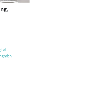
ng, 
ital
engmbh