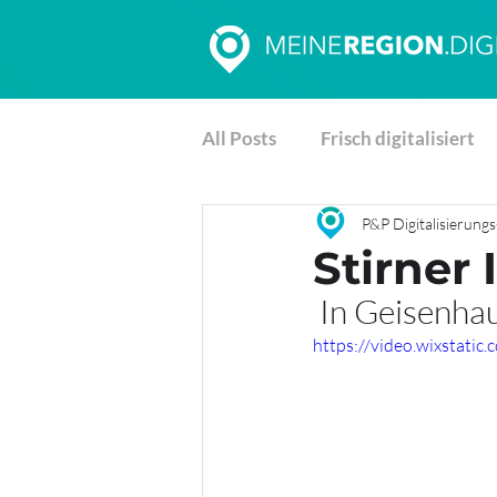
All Posts
Frisch digitalisiert
P&P Digitalisierun
Stirner
 In Geisenha
https://video.wixstat