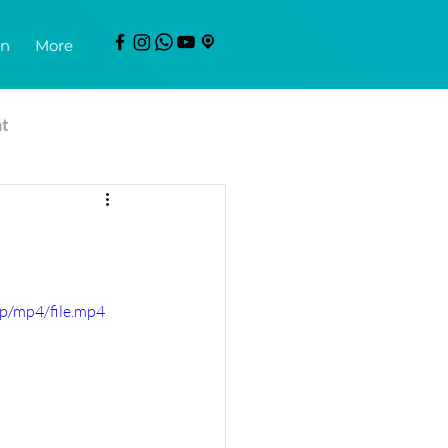
en
More
mt
p/mp4/file.mp4