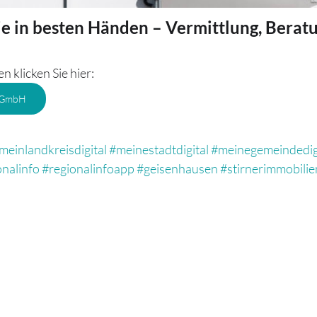
e in besten Händen – Vermittlung, Beratu
 klicken Sie hier:
n GmbH
meinlandkreisdigital
#meinestadtdigital
#meinegemeindedig
onalinfo
#regionalinfoapp
#geisenhausen
#stirnerimmobili