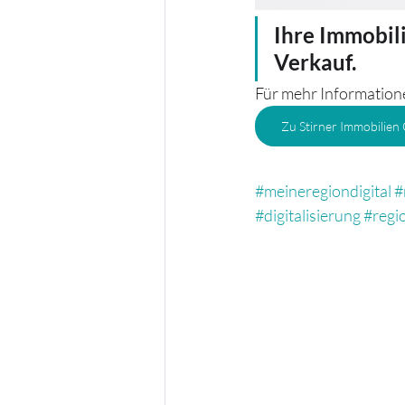
Ihre Immobili
Verkauf.
Für mehr Informationen
Zu Stirner Immobilie
#meineregiondigital
#
#digitalisierung
#regi